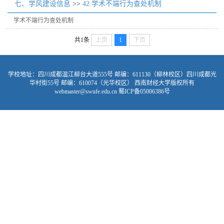
七、学风建设信息
>>
42.学术不端行为查处机制
学术不端行为查处机制
共1条
上页
1
下页
学校地址：四川成都温江柳台大道555号 邮编：611130（柳林校区）四川成都光
华村街55号 邮编：610074（光华校区） 西南财经大学版权所有
webmaster@swufe.edu.cn 蜀ICP备05006386号