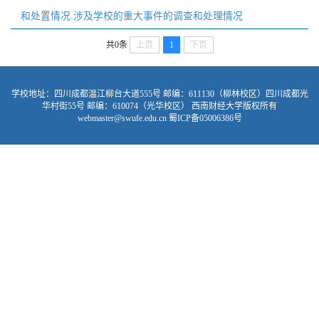
和处置情况.涉及学校的重大事件的调查和处理情况
共0条
上页
1
下页
学校地址：四川成都温江柳台大道555号 邮编：611130（柳林校区）四川成都光
华村街55号 邮编：610074（光华校区） 西南财经大学版权所有
webmaster@swufe.edu.cn 蜀ICP备05006386号